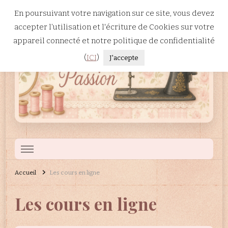
En poursuivant votre navigation sur ce site, vous devez
accepter l’utilisation et l'écriture de Cookies sur votre
appareil connecté et notre politique de confidentialité
(
ICI
)
J'accepte
Patchwork
Site dédié à la broderie machine, à la couture et au patchwork.
Accueil
Les cours en ligne
Passion
Les cours en ligne