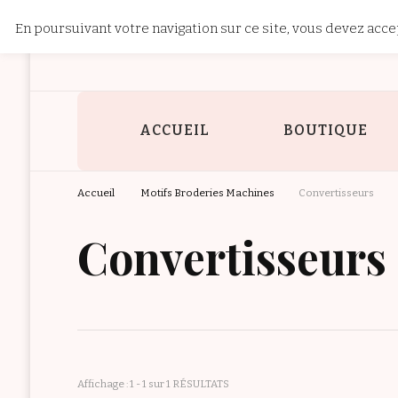
En poursuivant votre navigation sur ce site, vous devez accep
Patchwork 
Site dédié à la broderie machine, à la couture et au patchwork.
ACCUEIL
BOUTIQUE
Accueil
Motifs Broderies Machines
Convertisseurs
Convertisseurs
Affichage : 1 - 1 sur 1 RÉSULTATS