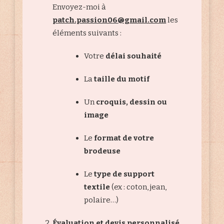
Envoyez-moi à
patch.passion06@gmail.com
les
éléments suivants :
Votre
délai souhaité
La
taille du motif
Un
croquis, dessin ou
image
Le
format de votre
brodeuse
Le
type de support
textile
(ex : coton, jean,
polaire…)
Évaluation et devis personnalisé