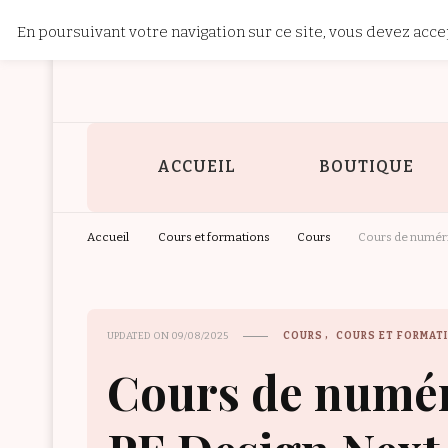
En poursuivant votre navigation sur ce site, vous devez accep
Patchwork 
Site dédié à la broderie machine, à la couture et au patchwork.
ACCUEIL
BOUTIQUE
Accueil
Cours et formations
Cours
Cours de numéri
UPDATED ON
09/08/2025
COURS
COURS ET FORMAT
Cours de numér