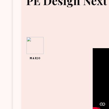
PE Design Next
MARJO