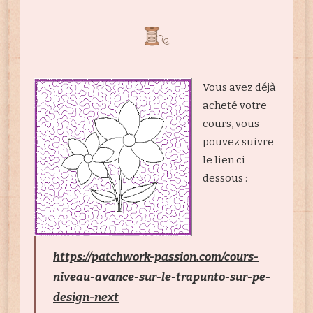
Vous avez déjà
acheté votre
cours, vous
pouvez suivre
le lien ci
dessous :
https://patchwork-passion.com/cours-
niveau-avance-sur-le-trapunto-sur-pe-
design-next