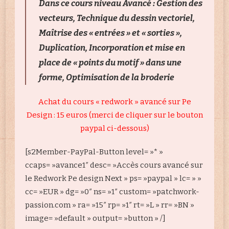
Dans ce cours niveau Avancé : Gestion des
vecteurs, Technique du dessin vectoriel,
Maîtrise des « entrées » et « sorties »,
Duplication, Incorporation et mise en
place de « points du motif » dans une
forme, Optimisation de la broderie
Achat du cours « redwork » avancé sur Pe
Design : 15 euros (merci de cliquer sur le bouton
paypal ci-dessous)
[s2Member-PayPal-Button level= »* »
ccaps= »avance1″ desc= »Accès cours avancé sur
le Redwork Pe design Next » ps= »paypal » lc= » »
cc= »EUR » dg= »0″ ns= »1″ custom= »patchwork-
passion.com » ra= »15″ rp= »1″ rt= »L » rr= »BN »
image= »default » output= »button » /]