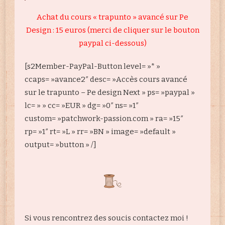
Achat du cours « trapunto » avancé sur Pe
Design : 15 euros (merci de cliquer sur le bouton
paypal ci-dessous)
[s2Member-PayPal-Button level= »* »
ccaps= »avance2″ desc= »Accès cours avancé
sur le trapunto – Pe design Next » ps= »paypal »
lc= » » cc= »EUR » dg= »0″ ns= »1″
custom= »patchwork-passion.com » ra= »15″
rp= »1″ rt= »L » rr= »BN » image= »default »
output= »button » /]
Si vous rencontrez des soucis contactez moi !